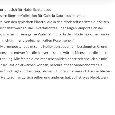
richt sich für Natürlichkeit aus.
ssen jüngste Kollektion für Galeria Kaufhaus derzeit die
el von den typischen Bildern, die in den Modezeitschriften die Seiten
altet werden, die unverfälschte Bilder zeigen, empört sich der
 inzwischen unsere ganze Wahrnehmung. In den Modemagazinen wirken
l nicht immer die gleichen kalten Posen sehen.“
er Morgenpost‘, habe er seine Kollektion aus einem bestimmten Grund
 Menschen entwerfen, die ich gerne sehen würde. Menschen, die einen
ahlung. Mir fehlen diese Menschenbilder, daher zeichne ich sie mir.“
ner Kollektion erwerben können, beschreibt der Modeschöpfer als
 und fügt auf die Frage, ob man Stil brauche, um sich treu zu bleiben,
he Haltung man zu sich selber und anderen hat. Stil ist, was bleibt, wenn