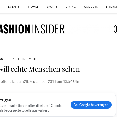
EVENTS
TRAVEL
SPORTS
LIVING
GADGETS
LITERA
GNER
FASHION
MODELS
will echte Menschen sehen
röffentlicht am
28. September 2011 um 13:54 Uhr
rzugen
Bei Google bevorzugen
yle-Inspirationen öfter direkt bei Google
 als bevorzugte Quelle auswählen.