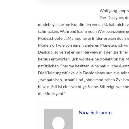
Wolfgang Joop sp
Der Designer, de
modebegeisterten Kundinnen verzückt, hält nicht vi
schmücken. Während kaum noch Werbeanzeigen gesch
Modeschöpfer: „Manipulierte Bilder prägen doch
Models oft wie von einem anderen Planeten, ich wil
Deshalb, so verrät er im Interview mit der ‚Berlin
heraus entworfen. „Ich wollte eine Kollektion für
natürlichen Charme besitzen, eine natürliche Ausstr
Die Kleidungsstücke, die Fashionistas nun aus sei
„sympathisch, urban“ und „ohne modischen Zynismus“
hinzu: „Stil ist eine wichtige Sache. Stil zeigt, welc
die Mode geht.“
Nina Schramm