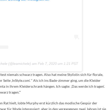
Michele (@leamichele) am
Feb 7, 2020 um 1:21 PST
est niemals schwarz tragen. Also hat meine Stylistin sich für florale,
 Seite ‚InStyle.com‘. “ Als ich ins Bade-zimmer ging, um die Kleider
nta in ihrem Kleiderschrank hängen. Ich sagte: ‚Das werde ich tragen‘.
warz tragen.'“
en Rat hielt, lobte Murphy erst kürzlich das modische Gespür der
h zwar für Mode interessiert, aber in den vergangenen zwei Jahren ist sie