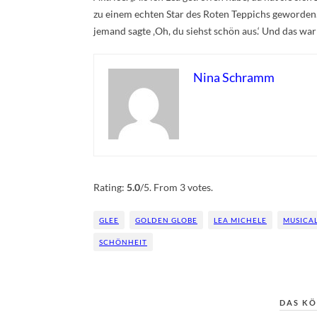
zu einem echten Star des Roten Teppichs geworden. I
jemand sagte ‚Oh, du siehst schön aus.‘ Und das war
Nina Schramm
Rate this item:
Submit Rating
Rating:
5.0
/5. From 3 votes.
GLEE
GOLDEN GLOBE
LEA MICHELE
MUSICAL
SCHÖNHEIT
DAS KÖ