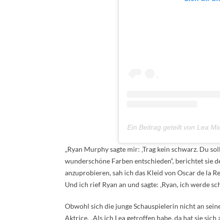
Ein Beitrag geteilt von Lea 
„Ryan Murphy sagte mir: ‚Trag kein schwarz. Du sollt
wunderschöne Farben entschieden“, berichtet sie der
anzuprobieren, sah ich das Kleid von Oscar de la Re
Und ich rief Ryan an und sagte: ‚Ryan, ich werde sch
Obwohl sich die junge Schauspielerin nicht an sein
Aktrice. „Als ich Lea getroffen habe, da hat sie sic