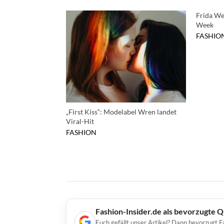
Frida We
Week
FASHIO
„First Kiss“: Modelabel Wren landet
Viral-Hit
FASHION
Fashion-Insider.de als bevorzugte 
Euch gefällt unser Artikel? Dann bevorzugt F