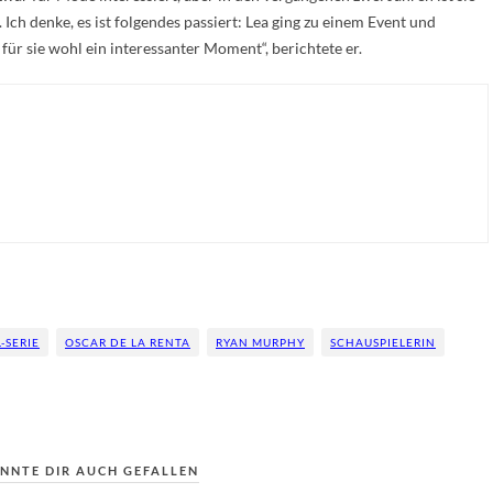
ch denke, es ist folgendes passiert: Lea ging zu einem Event und
 für sie wohl ein interessanter Moment“, berichtete er.
-SERIE
OSCAR DE LA RENTA
RYAN MURPHY
SCHAUSPIELERIN
NNTE DIR AUCH GEFALLEN