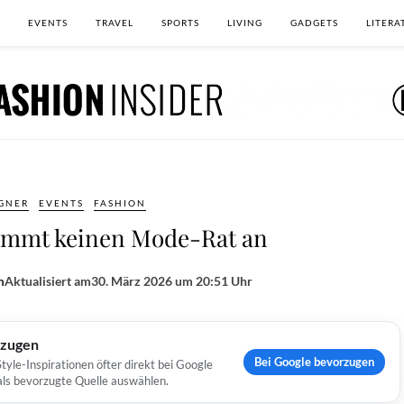
EVENTS
TRAVEL
SPORTS
LIVING
GADGETS
LITERA
GNER
EVENTS
FASHION
immt keinen Mode-Rat an
m
Aktualisiert am
30. März 2026 um 20:51 Uhr
rzugen
Bei Google bevorzugen
yle-Inspirationen öfter direkt bei Google
 als bevorzugte Quelle auswählen.