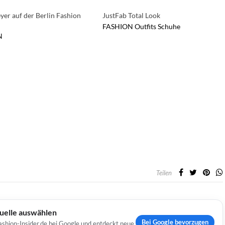
yer auf der Berlin Fashion
JustFab Total Look
FASHION
Outfits
Schuhe
N
Teilen
Quelle auswählen
Bei Google bevorzugen
ashion-Insider.de bei Google und entdeckt neue