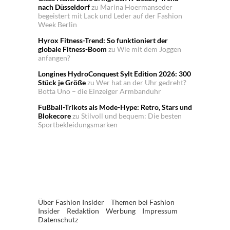
nach Düsseldorf
zu
Marina Hoermanseder
begeistert mit Lack und Leder auf der Fashion
Week Berlin
Hyrox Fitness-Trend: So funktioniert der
globale Fitness-Boom
zu
Wie mit dem Joggen
anfangen?
Longines HydroConquest Sylt Edition 2026: 300
Stück je Größe
zu
Wer hat an der Uhr gedreht?
Botta Uno – die Einzeiger Armbanduhr
Fußball-Trikots als Mode-Hype: Retro, Stars und
Blokecore
zu
Stilvoll und bequem: Die besten
Sportbekleidungsmarken
Über Fashion Insider
Themen bei Fashion
Insider
Redaktion
Werbung
Impressum
Datenschutz