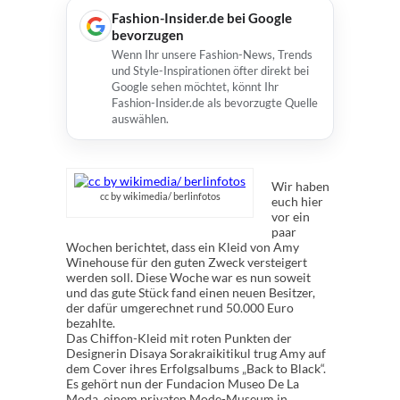
Fashion-Insider.de bei Google
bevorzugen
Wenn Ihr unsere Fashion-News, Trends
und Style-Inspirationen öfter direkt bei
Google sehen möchtet, könnt Ihr
Fashion-Insider.de als bevorzugte Quelle
auswählen.
Wir haben
cc by wikimedia/ berlinfotos
euch hier
vor ein
paar
Wochen berichtet, dass ein Kleid von Amy
Winehouse für den guten Zweck versteigert
werden soll. Diese Woche war es nun soweit
und das gute Stück fand einen neuen Besitzer,
der dafür umgerechnet rund 50.000 Euro
bezahlte.
Das Chiffon-Kleid mit roten Punkten der
Designerin Disaya Sorakraikitikul trug Amy auf
dem Cover ihres Erfolgsalbums „Back to Black“.
Es gehört nun der Fundacion Museo De La
Moda, einem privaten Mode-Museum in