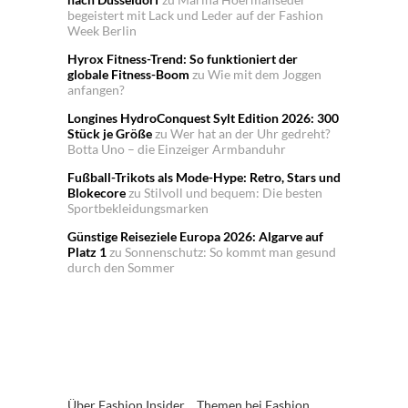
begeistert mit Lack und Leder auf der Fashion
Week Berlin
Hyrox Fitness-Trend: So funktioniert der
globale Fitness-Boom
zu
Wie mit dem Joggen
anfangen?
Longines HydroConquest Sylt Edition 2026: 300
Stück je Größe
zu
Wer hat an der Uhr gedreht?
Botta Uno – die Einzeiger Armbanduhr
Fußball-Trikots als Mode-Hype: Retro, Stars und
Blokecore
zu
Stilvoll und bequem: Die besten
Sportbekleidungsmarken
Günstige Reiseziele Europa 2026: Algarve auf
Platz 1
zu
Sonnenschutz: So kommt man gesund
durch den Sommer
Über Fashion Insider
Themen bei Fashion