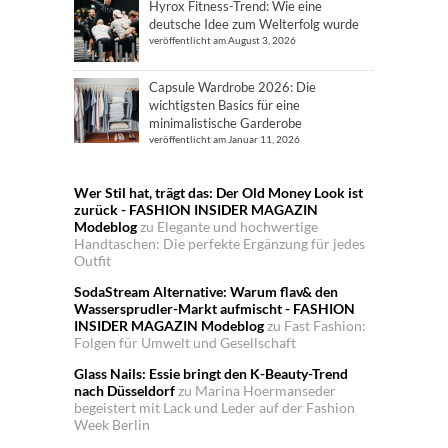
Hyrox Fitness-Trend: Wie eine
deutsche Idee zum Welterfolg wurde
veröffentlicht am August 3, 2026
Capsule Wardrobe 2026: Die
wichtigsten Basics für eine
minimalistische Garderobe
veröffentlicht am Januar 11, 2026
Wer Stil hat, trägt das: Der Old Money Look ist
zurück - FASHION INSIDER MAGAZIN
Modeblog
zu
Elegante und hochwertige
Handtaschen: Die perfekte Ergänzung für jedes
Outfit
SodaStream Alternative: Warum flav& den
Wassersprudler-Markt aufmischt - FASHION
INSIDER MAGAZIN Modeblog
zu
Fast Fashion:
Folgen für Umwelt und Gesellschaft
Glass Nails: Essie bringt den K-Beauty-Trend
nach Düsseldorf
zu
Marina Hoermanseder
begeistert mit Lack und Leder auf der Fashion
Week Berlin