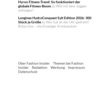
Hyrox Fitness-Trend: So funktioniert der
globale Fitness-Boom
zu
Wie mit dem Joggen
anfangen?
Longines HydroConquest Sylt Edition 2026: 300
Stück je Größe
zu
Wer hat an der Uhr gedreht?
Botta Uno – die Einzeiger Armbanduhr
Über Fashion Insider
Themen bei Fashion
Insider
Redaktion
Werbung
Impressum
Datenschutz