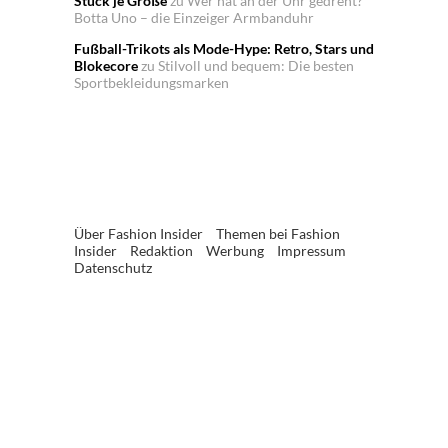
Stück je Größe
zu
Wer hat an der Uhr gedreht?
Botta Uno – die Einzeiger Armbanduhr
Fußball-Trikots als Mode-Hype: Retro, Stars und
Blokecore
zu
Stilvoll und bequem: Die besten
Sportbekleidungsmarken
Über Fashion Insider
Themen bei Fashion
Insider
Redaktion
Werbung
Impressum
Datenschutz