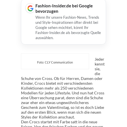
Fashion-Insider.de bei Google
bevorzugen
Wenn Ihr unsere Fashion-News, Trends
und Style-Inspirationen öfter direkt bei
Google sehen möchtet, könnt Ihr
Fashion-Insider.de als bevorzugte Quelle
auswählen.
Jeder
Foto: CLY Communication
kennt
sie,
die
Schuhe von Cross. Ob für Herren, Damen oder
Kinder, Crocs bietet mit verschiedensten
Kollektionen mehr als 250 verschiedenen
Modellen für jeden Lifestyle. Und nun hat Cross
eine Überraschung parat, denn sind die Schuhe
zwar eher ein etwas ungewöhnlicheres
Geschenk zum Valentinstag, so ist es doch Liebe
auf den ersten Blick, wenn man sich die neuen
Styles der Kollektion anschaut.
Den Crocs startet mit Farbe satt in die neue
Saison. Von den frischen Farben und der neuen