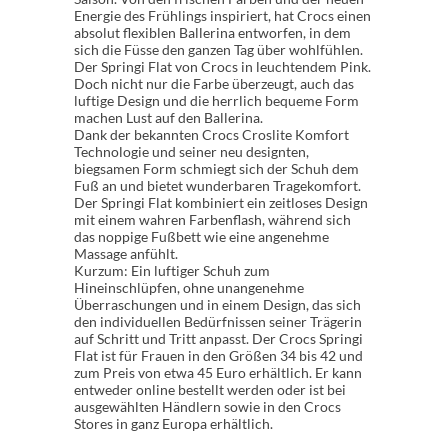
Energie des Frühlings inspiriert, hat Crocs einen
absolut flexiblen Ballerina entworfen, in dem
sich die Füsse den ganzen Tag über wohlfühlen.
Der Springi Flat von Crocs in leuchtendem Pink.
Doch nicht nur die Farbe überzeugt, auch das
luftige Design und die herrlich bequeme Form
machen Lust auf den Ballerina.
Dank der bekannten Crocs Croslite Komfort
Technologie und seiner neu designten,
biegsamen Form schmiegt sich der Schuh dem
Fuß an und bietet wunderbaren Tragekomfort.
Der Springi Flat kombiniert ein zeitloses Design
mit einem wahren Farbenflash, während sich
das noppige Fußbett wie eine angenehme
Massage anfühlt.
Kurzum: Ein luftiger Schuh zum
Hineinschlüpfen, ohne unangenehme
Überraschungen und in einem Design, das sich
den individuellen Bedürfnissen seiner Trägerin
auf Schritt und Tritt anpasst. Der Crocs Springi
Flat ist für Frauen in den Größen 34 bis 42 und
zum Preis von etwa 45 Euro erhältlich. Er kann
entweder online bestellt werden oder ist bei
ausgewählten Händlern sowie in den Crocs
Stores in ganz Europa erhältlich.