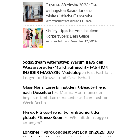
Capsule Wardrobe 2026: Die
wichtigsten Basics für eine
minimalistische Garderobe
veröffentlicht am Januar 11, 2026
Styling-Tipps für verschiedene
Körpertypen: Dein Guide
veröffentlicht am Dezember 12, 2024
SodaStream Alternative: Warum flav& den
Wassersprudler-Markt aufmischt - FASHION
INSIDER MAGAZIN Modeblog
zu
Fast Fashion:
Folgen für Umwelt und Gesellschaft
Glass Nails: Essie bringt den K-Beauty-Trend
nach Düsseldorf
zu
Marina Hoermanseder
begeistert mit Lack und Leder auf der Fashion
Week Berlin
Hyrox Fitness-Trend: So funktioniert der
globale Fitness-Boom
zu
Wie mit dem Joggen
anfangen?
Longines HydroConquest Sylt Edition 2026: 300