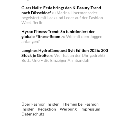
Glass Nails: Essie bringt den K-Beauty-Trend
nach Düsseldorf
zu
Marina Hoermanseder
begeistert mit Lack und Leder auf der Fashion
Week Berlin
Hyrox Fitness-Trend: So funktioniert der
globale Fitness-Boom
zu
Wie mit dem Joggen
anfangen?
Longines HydroConquest Sylt Edition 2026: 300
Stück je Größe
zu
Wer hat an der Uhr gedreht?
Botta Uno – die Einzeiger Armbanduhr
Über Fashion Insider
Themen bei Fashion
Insider
Redaktion
Werbung
Impressum
Datenschutz