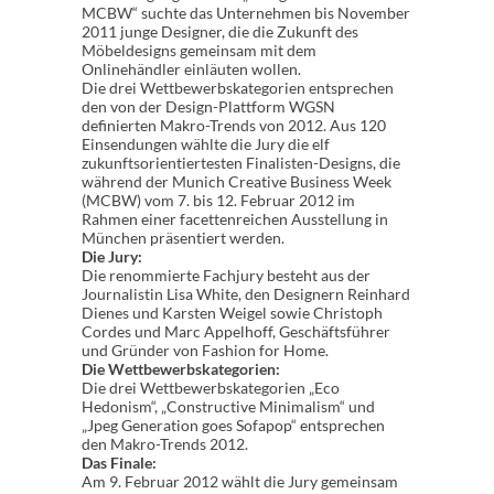
MCBW“ suchte das Unternehmen bis November
2011 junge Designer, die die Zukunft des
Möbeldesigns gemeinsam mit dem
Onlinehändler einläuten wollen.
Die drei Wettbewerbskategorien entsprechen
den von der Design-Plattform WGSN
definierten Makro-Trends von 2012. Aus 120
Einsendungen wählte die Jury die elf
zukunftsorientiertesten Finalisten-Designs, die
während der Munich Creative Business Week
(MCBW) vom 7. bis 12. Februar 2012 im
Rahmen einer facettenreichen Ausstellung in
München präsentiert werden.
Die Jury:
Die renommierte Fachjury besteht aus der
Journalistin Lisa White, den Designern Reinhard
Dienes und Karsten Weigel sowie Christoph
Cordes und Marc Appelhoff, Geschäftsführer
und Gründer von Fashion for Home.
Die Wettbewerbskategorien:
Die drei Wettbewerbskategorien „Eco
Hedonism“, „Constructive Minimalism“ und
„Jpeg Generation goes Sofapop“ entsprechen
den Makro-Trends 2012.
Das Finale:
Am 9. Februar 2012 wählt die Jury gemeinsam