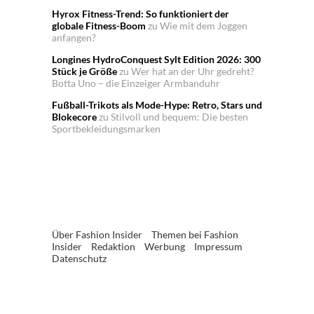
Hyrox Fitness-Trend: So funktioniert der
globale Fitness-Boom
zu
Wie mit dem Joggen
anfangen?
Longines HydroConquest Sylt Edition 2026: 300
Stück je Größe
zu
Wer hat an der Uhr gedreht?
Botta Uno – die Einzeiger Armbanduhr
Fußball-Trikots als Mode-Hype: Retro, Stars und
Blokecore
zu
Stilvoll und bequem: Die besten
Sportbekleidungsmarken
Über Fashion Insider
Themen bei Fashion
Insider
Redaktion
Werbung
Impressum
Datenschutz