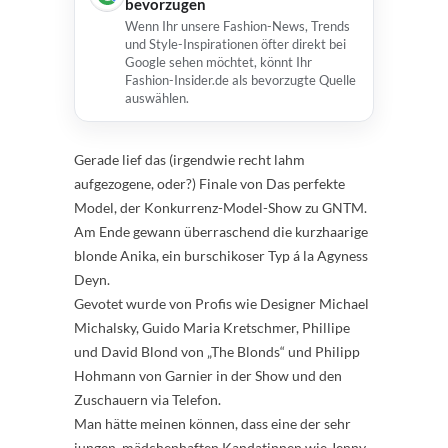
bevorzugen
Wenn Ihr unsere Fashion-News, Trends
und Style-Inspirationen öfter direkt bei
Google sehen möchtet, könnt Ihr
Fashion-Insider.de als bevorzugte Quelle
auswählen.
Gerade lief das (irgendwie recht lahm
aufgezogene, oder?) Finale von Das perfekte
Model, der Konkurrenz-Model-Show zu GNTM.
Am Ende gewann überraschend die kurzhaarige
blonde Anika, ein burschikoser Typ á la Agyness
Deyn.
Gevotet wurde von Profis wie Designer Michael
Michalsky, Guido Maria Kretschmer, Phillipe
und David Blond von „The Blonds“ und Philipp
Hohmann von Garnier in der Show und den
Zuschauern via Telefon.
Man hätte meinen können, dass eine der sehr
jungen, mädchenhaften Kandatinnen wie Jenny,