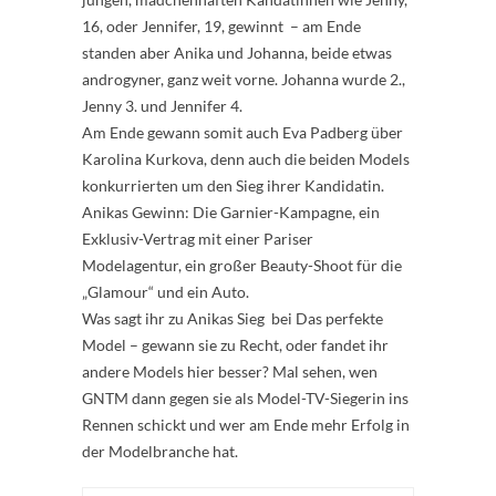
16, oder Jennifer, 19, gewinnt – am Ende
standen aber Anika und Johanna, beide etwas
androgyner, ganz weit vorne. Johanna wurde 2.,
Jenny 3. und Jennifer 4.
Am Ende gewann somit auch Eva Padberg über
Karolina Kurkova, denn auch die beiden Models
konkurrierten um den Sieg ihrer Kandidatin.
Anikas Gewinn: Die Garnier-Kampagne, ein
Exklusiv-Vertrag mit einer Pariser
Modelagentur, ein großer Beauty-Shoot für die
„Glamour“ und ein Auto.
Was sagt ihr zu Anikas Sieg bei Das perfekte
Model – gewann sie zu Recht, oder fandet ihr
andere Models hier besser? Mal sehen, wen
GNTM dann gegen sie als Model-TV-Siegerin ins
Rennen schickt und wer am Ende mehr Erfolg in
der Modelbranche hat.