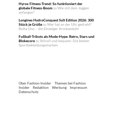
Hyrox Fitness-Trend: So funktioniert der
globale Fitness-Boom
zu
Wie mit dem Joggen
anfangen?
Longines HydroConquest Sylt Edition 2026: 300
Stück je Größe
zu
Wer hat an der Uhr gedreht?
Botta Uno – die Einzeiger Armbanduhr
Fußball-Trikots als Mode-Hype: Retro, Stars und
Blokecore
zu
Stilvoll und bequem: Die besten
Sportbekleidungsmarken
Über Fashion Insider
Themen bei Fashion
Insider
Redaktion
Werbung
Impressum
Datenschutz