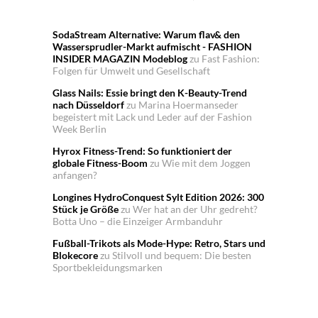
SodaStream Alternative: Warum flav& den
Wassersprudler-Markt aufmischt - FASHION
INSIDER MAGAZIN Modeblog
zu
Fast Fashion:
Folgen für Umwelt und Gesellschaft
Glass Nails: Essie bringt den K-Beauty-Trend
nach Düsseldorf
zu
Marina Hoermanseder
begeistert mit Lack und Leder auf der Fashion
Week Berlin
Hyrox Fitness-Trend: So funktioniert der
globale Fitness-Boom
zu
Wie mit dem Joggen
anfangen?
Longines HydroConquest Sylt Edition 2026: 300
Stück je Größe
zu
Wer hat an der Uhr gedreht?
Botta Uno – die Einzeiger Armbanduhr
Fußball-Trikots als Mode-Hype: Retro, Stars und
Blokecore
zu
Stilvoll und bequem: Die besten
Sportbekleidungsmarken