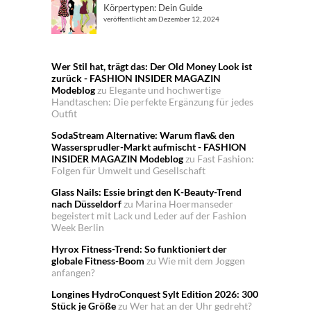
Körpertypen: Dein Guide
veröffentlicht am Dezember 12, 2024
Wer Stil hat, trägt das: Der Old Money Look ist
zurück - FASHION INSIDER MAGAZIN
Modeblog
zu
Elegante und hochwertige
Handtaschen: Die perfekte Ergänzung für jedes
Outfit
SodaStream Alternative: Warum flav& den
Wassersprudler-Markt aufmischt - FASHION
INSIDER MAGAZIN Modeblog
zu
Fast Fashion:
Folgen für Umwelt und Gesellschaft
Glass Nails: Essie bringt den K-Beauty-Trend
nach Düsseldorf
zu
Marina Hoermanseder
begeistert mit Lack und Leder auf der Fashion
Week Berlin
Hyrox Fitness-Trend: So funktioniert der
globale Fitness-Boom
zu
Wie mit dem Joggen
anfangen?
Longines HydroConquest Sylt Edition 2026: 300
Stück je Größe
zu
Wer hat an der Uhr gedreht?