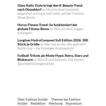
Glass Nails: Essie bringt den K-Beauty-Trend
nach Düsseldorf
zu
Marina Hoermanseder
begeistert mit Lack und Leder auf der Fashion
Week Berlin
Hyrox Fitness-Trend: So funktioniert der
globale Fitness-Boom
zu
Wie mit dem Joggen
anfangen?
Longines HydroConquest Sylt Edition 2026: 300
Stück je Größe
zu
Wer hat an der Uhr gedreht?
Botta Uno – die Einzeiger Armbanduhr
Fußball-Trikots als Mode-Hype: Retro, Stars und
Blokecore
zu
Stilvoll und bequem: Die besten
Sportbekleidungsmarken
Über Fashion Insider
Themen bei Fashion
Insider
Redaktion
Werbung
Impressum