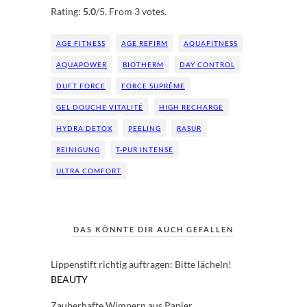
Rating:
5.0
/5. From 3 votes.
AGE FITNESS
AGE REFIRM
AQUAFITNESS
AQUAPOWER
BIOTHERM
DAY CONTROL
DUFT FORCE
FORCE SUPRÊME
GEL DOUCHE VITALITÉ
HIGH RECHARGE
HYDRA DETOX
PEELING
RASUR
REINIGUNG
T-PUR INTENSE
ULTRA COMFORT
DAS KÖNNTE DIR AUCH GEFALLEN
Lippenstift richtig auftragen: Bitte lächeln!
BEAUTY
Zauberhafte Wimpern aus Papier