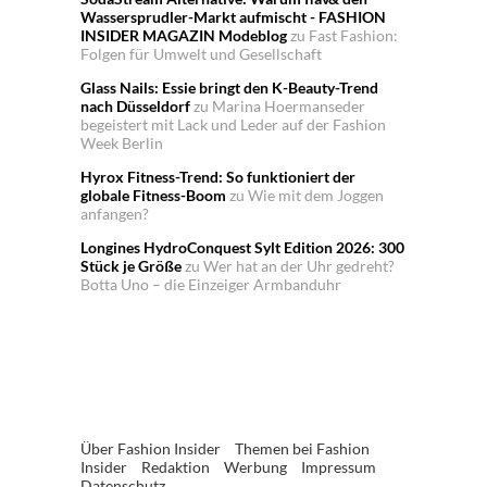
Wassersprudler-Markt aufmischt - FASHION
INSIDER MAGAZIN Modeblog
zu
Fast Fashion:
Folgen für Umwelt und Gesellschaft
Glass Nails: Essie bringt den K-Beauty-Trend
nach Düsseldorf
zu
Marina Hoermanseder
begeistert mit Lack und Leder auf der Fashion
Week Berlin
Hyrox Fitness-Trend: So funktioniert der
globale Fitness-Boom
zu
Wie mit dem Joggen
anfangen?
Longines HydroConquest Sylt Edition 2026: 300
Stück je Größe
zu
Wer hat an der Uhr gedreht?
Botta Uno – die Einzeiger Armbanduhr
Über Fashion Insider
Themen bei Fashion
Insider
Redaktion
Werbung
Impressum
Datenschutz