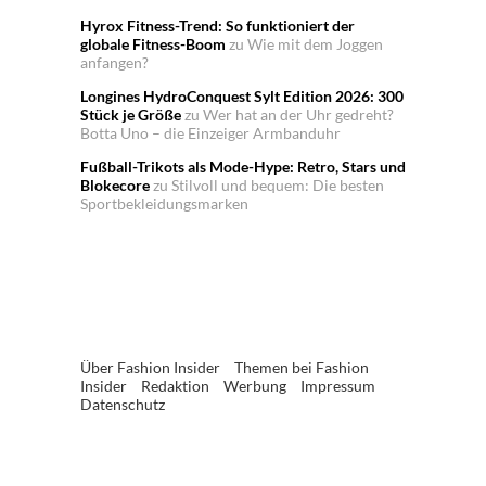
Hyrox Fitness-Trend: So funktioniert der
globale Fitness-Boom
zu
Wie mit dem Joggen
anfangen?
Longines HydroConquest Sylt Edition 2026: 300
Stück je Größe
zu
Wer hat an der Uhr gedreht?
Botta Uno – die Einzeiger Armbanduhr
Fußball-Trikots als Mode-Hype: Retro, Stars und
Blokecore
zu
Stilvoll und bequem: Die besten
Sportbekleidungsmarken
Über Fashion Insider
Themen bei Fashion
Insider
Redaktion
Werbung
Impressum
Datenschutz