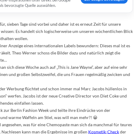
yle-Inspirationen öfter direkt bei Google
 als bevorzugte Quelle auswählen.
, sieben Tage sind vorbei und daher ist es erneut Zeit für unsere
a wissen: Es handelt sich logischerweise um unseren wöchentlichen Blick
nthalten wollen.
ner Anzeige eines internationalen Labels bewundern: Dieses mal ist es
räkelt. Theo Werner schoss die Bilder dazu und natürlich zeigt die
ite…
an sich diese Woche auch auf „This is Jane Wayne“, aber auf eine sehr
einen und großen Selbstzweifel, die uns Frauen regelmäßig zwicken und
t der Werbung flüchtet und schon immer mal Marc Jacobs hüllenlos in
on“ werfen. Jacobs ist der neue Creative Director von Diet Coke und
hendes einfallen lassen.
ck zur Berlin Fashion Week und teilte ihre Eindrücke von der
r und warme Waffeln am Stiel, was will man mehr?! 😀
l angesehen, was für eine Chemopaste man sich da manchmal für teures
n. Nachlesen kann man die Ergebnisse im großen
Kosmetik-Check
der