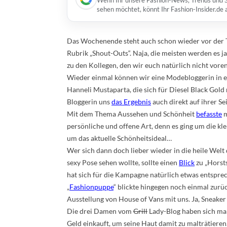
Wenn Ihr unsere Fashion-News, Trends und St
sehen möchtet, könnt Ihr Fashion-Insider.de
Das Wochenende steht auch schon wieder vor der Tür
Rubrik „Shout-Outs“. Naja, die meisten werden es j
zu den Kollegen, den wir euch natürlich nicht vore
Wieder einmal können wir eine Modebloggerin in ei
Hanneli Mustaparta, die sich für Diesel Black Gold 
Bloggerin uns
das Ergebnis
auch direkt auf ihrer Se
Mit dem Thema Aussehen und Schönheit
befasste
m
persönliche und offene Art, denn es ging um die kl
um das aktuelle Schönheitsideal…
Wer sich dann doch lieber wieder in die heile Wel
sexy Pose sehen wollte, sollte einen
Blick
zu „Horsts
hat sich für die Kampagne natürlich etwas entsprec
„
Fashionpuppe
“ blickte hingegen noch einmal zurü
Ausstellung von House of Vans mit uns. Ja, Sneake
Die drei Damen vom
Grill
Lady-Blog haben sich ma
Geld einkauft, um seine Haut damit zu malträtiere