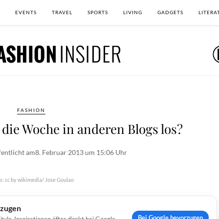
EVENTS
TRAVEL
SPORTS
LIVING
GADGETS
LITERA
FASHION
die Woche in anderen Blogs los?
fentlicht am
8. Februar 2013 um 15:06 Uhr
s: cc by wikimedia/ Jose Goulao
rzugen
Bei Google bevorzugen