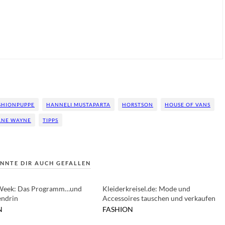
SHIONPUPPE
HANNELI MUSTAPARTA
HORSTSON
HOUSE OF VANS
JANE WAYNE
TIPPS
NNTE DIR AUCH GEFALLEN
Week: Das Programm…und
Kleiderkreisel.de: Mode und
endrin
Accessoires tauschen und verkaufen
N
FASHION