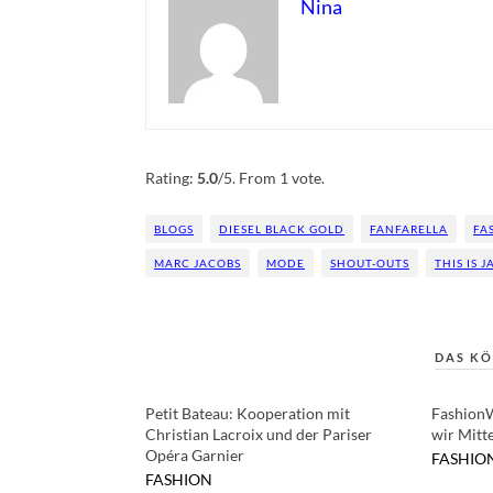
Nina
Rate this item:
Submit Rating
Rating:
5.0
/5. From 1 vote.
BLOGS
DIESEL BLACK GOLD
FANFARELLA
FA
MARC JACOBS
MODE
SHOUT-OUTS
THIS IS 
DAS KÖ
Petit Bateau: Kooperation mit
Fashion
Christian Lacroix und der Pariser
wir Mitt
Opéra Garnier
FASHIO
FASHION