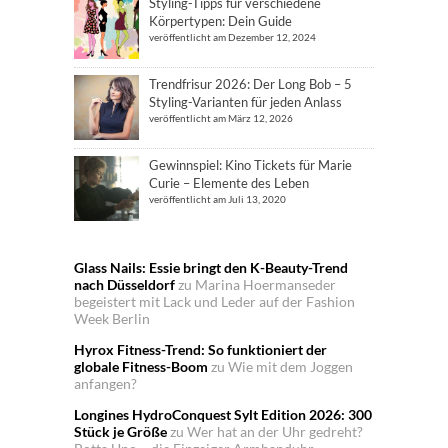
Styling-Tipps für verschiedene
Körpertypen: Dein Guide
veröffentlicht am Dezember 12, 2024
Trendfrisur 2026: Der Long Bob – 5
Styling-Varianten für jeden Anlass
veröffentlicht am März 12, 2026
Gewinnspiel: Kino Tickets für Marie
Curie – Elemente des Leben
veröffentlicht am Juli 13, 2020
Glass Nails: Essie bringt den K-Beauty-Trend
nach Düsseldorf
zu
Marina Hoermanseder
begeistert mit Lack und Leder auf der Fashion
Week Berlin
Hyrox Fitness-Trend: So funktioniert der
globale Fitness-Boom
zu
Wie mit dem Joggen
anfangen?
Longines HydroConquest Sylt Edition 2026: 300
Stück je Größe
zu
Wer hat an der Uhr gedreht?