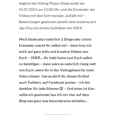
beginnt die Voting-Phase. Diese endet am
01.07.2011 um 12:00 Uhr und die Einsender der
Videos mit den fünf meisten „Gefällt mir“-
Bewertungen gewinnen jeweils eine mywirecard
2go Visa mit einem Guthaben von 500 €.
Mich fände jetzt natürlich 2 Dinge sehr schön:
Entweder macht Ihr selbst mit – dann freu ich
mich auf ganz tolle und kreative Videos von
Euch – ODER….Ihr habt keine Lust Euch selbst
zu beteiligen – dann wäre es natürlich riesig nett
von Euch, wenn Ihr in der Votingphase für mein
Video stimmt
. Gerne dürft Ihr diesen Artikel
auch Twittern, auf Facebook posten – ich bin
dankbar für jede Stimme 😉 – Und eines ist klar:
sollte ich gewinnen lass ich mir hier auf dem
Blog was ganz was besondereres einfallen….