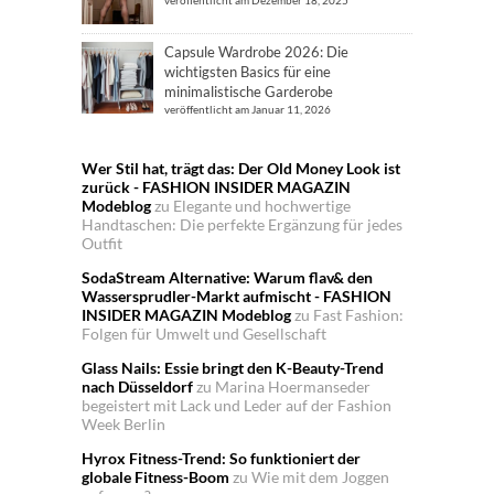
Capsule Wardrobe 2026: Die
wichtigsten Basics für eine
minimalistische Garderobe
veröffentlicht am Januar 11, 2026
Wer Stil hat, trägt das: Der Old Money Look ist
zurück - FASHION INSIDER MAGAZIN
Modeblog
zu
Elegante und hochwertige
Handtaschen: Die perfekte Ergänzung für jedes
Outfit
SodaStream Alternative: Warum flav& den
Wassersprudler-Markt aufmischt - FASHION
INSIDER MAGAZIN Modeblog
zu
Fast Fashion:
Folgen für Umwelt und Gesellschaft
Glass Nails: Essie bringt den K-Beauty-Trend
nach Düsseldorf
zu
Marina Hoermanseder
begeistert mit Lack und Leder auf der Fashion
Week Berlin
Hyrox Fitness-Trend: So funktioniert der
globale Fitness-Boom
zu
Wie mit dem Joggen