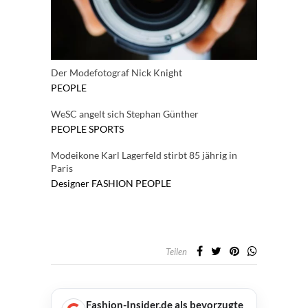
Der Modefotograf Nick Knight
PEOPLE
WeSC angelt sich Stephan Günther
PEOPLE
SPORTS
Modeikone Karl Lagerfeld stirbt 85 jährig in
Paris
Designer
FASHION
PEOPLE
Teilen
Fashion-Insider.de als bevorzugte