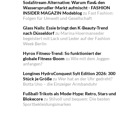
SodaStream Alternative: Warum flav& den
Wassersprudler-Markt aufmischt - FASHION
INSIDER MAGAZIN Modeblog
zu
Fast Fashion:
Folgen für Umwelt und Gesellschaft
Glass Nails: Essie bringt den K-Beauty-Trend
nach Düsseldorf
zu
Marina Hoermanseder
begeistert mit Lack und Leder auf der Fashion
Week Berlin
Hyrox Fitness-Trend: So funktioniert der
globale Fitness-Boom
zu
Wie mit dem Joggen
anfangen?
Longines HydroConquest Sylt Edition 2026: 300
Stück je Größe
zu
Wer hat an der Uhr gedreht?
Botta Uno – die Einzeiger Armbanduhr
Fußball-Trikots als Mode-Hype: Retro, Stars und
Blokecore
zu
Stilvoll und bequem: Die besten
Sportbekleidungsmarken