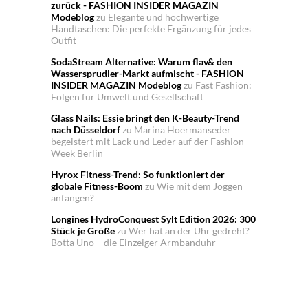
zurück - FASHION INSIDER MAGAZIN
Modeblog
zu
Elegante und hochwertige
Handtaschen: Die perfekte Ergänzung für jedes
Outfit
SodaStream Alternative: Warum flav& den
Wassersprudler-Markt aufmischt - FASHION
INSIDER MAGAZIN Modeblog
zu
Fast Fashion:
Folgen für Umwelt und Gesellschaft
Glass Nails: Essie bringt den K-Beauty-Trend
nach Düsseldorf
zu
Marina Hoermanseder
begeistert mit Lack und Leder auf der Fashion
Week Berlin
Hyrox Fitness-Trend: So funktioniert der
globale Fitness-Boom
zu
Wie mit dem Joggen
anfangen?
Longines HydroConquest Sylt Edition 2026: 300
Stück je Größe
zu
Wer hat an der Uhr gedreht?
Botta Uno – die Einzeiger Armbanduhr