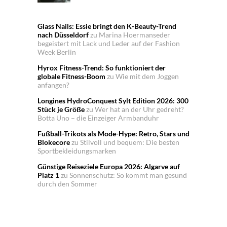
Glass Nails: Essie bringt den K-Beauty-Trend
nach Düsseldorf
zu
Marina Hoermanseder
begeistert mit Lack und Leder auf der Fashion
Week Berlin
Hyrox Fitness-Trend: So funktioniert der
globale Fitness-Boom
zu
Wie mit dem Joggen
anfangen?
Longines HydroConquest Sylt Edition 2026: 300
Stück je Größe
zu
Wer hat an der Uhr gedreht?
Botta Uno – die Einzeiger Armbanduhr
Fußball-Trikots als Mode-Hype: Retro, Stars und
Blokecore
zu
Stilvoll und bequem: Die besten
Sportbekleidungsmarken
Günstige Reiseziele Europa 2026: Algarve auf
Platz 1
zu
Sonnenschutz: So kommt man gesund
durch den Sommer