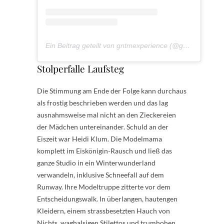
Ein Beitrag geteilt von gntmexperience (@gntmexperience)
Stolperfalle Laufsteg
Die Stimmung am Ende der Folge kann durchaus
als frostig beschrieben werden und das lag
ausnahmsweise mal nicht an den Zieckereien
der Mädchen untereinander. Schuld an der
Eiszeit war Heidi Klum. Die Modelmama
komplett im Eiskönigin-Rausch und ließ das
ganze Studio in ein Winterwunderland
verwandeln, inklusive Schneefall auf dem
Runway. Ihre Modeltruppe zitterte vor dem
Entscheidungswalk. In überlangen, hautengen
Kleidern, einem strassbesetzten Hauch von
Nichts, waghalsigen Stilettos und trumhohen