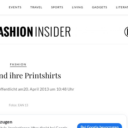
EVENTS
TRAVEL
SPORTS
LIVING
GADGETS
LITERA
FASHION
nd ihre Printshirts
ffentlicht am
20. April 2013 um 10:48 Uhr
Fotos: EAN 13
rzugen
Bei Google bevorzugen