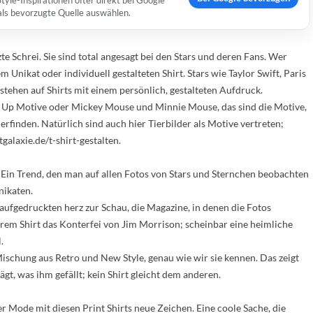
yle-Inspirationen öfter direkt bei Google
 als bevorzugte Quelle auswählen.
te Schrei. Sie sind total angesagt bei den Stars und deren Fans. Wer
em Unikat oder individuell gestalteten Shirt. Stars wie Taylor Swift, Paris
 stehen auf Shirts mit einem persönlich, gestalteten Aufdruck.
 Pin Up Motive oder Mickey Mouse und Minnie Mouse, das sind die Motive,
erfinden. Natürlich sind auch hier Tierbilder als Motive vertreten;
alaxie.de/t-shirt-gestalten.
. Ein Trend, den man auf allen Fotos von Stars und Sternchen beobachten
nikaten.
m aufgedruckten herz zur Schau, die Magazine, in denen die Fotos
ihrem Shirt das Konterfei von Jim Morrison; scheinbar eine heimliche
.
 Mischung aus Retro und New Style, genau wie wir sie kennen. Das zeigt
rägt, was ihm gefällt; kein Shirt gleicht dem anderen.
der Mode mit diesen Print Shirts neue Zeichen. Eine coole Sache, die