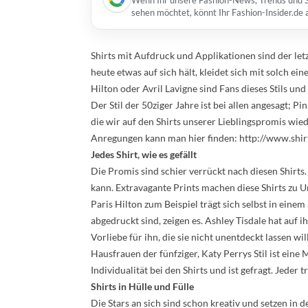
Wenn Ihr unsere Fashion-News, Trends und St
sehen möchtet, könnt Ihr Fashion-Insider.de
Shirts mit Aufdruck und Applikationen sind der letz
heute etwas auf sich hält, kleidet sich mit solch ein
Hilton oder Avril Lavigne sind Fans dieses Stils und
Der Stil der 50ziger Jahre ist bei allen angesagt;
die wir auf den Shirts unserer Lieblingspromis wied
Anregungen kann man hier finden: http://www.shirtg
Jedes Shirt, wie es gefällt
Die Promis sind schier verrückt nach diesen Shirts
kann. Extravagante Prints machen diese Shirts zu U
Paris Hilton zum Beispiel trägt sich selbst in eine
abgedruckt sind, zeigen es. Ashley Tisdale hat auf 
Vorliebe für ihn, die sie nicht unentdeckt lassen will
Hausfrauen der fünfziger, Katy Perrys Stil ist eine
Individualität bei den Shirts und ist gefragt. Jeder t
Shirts in Hülle und Fülle
Die Stars an sich sind schon kreativ und setzen in 