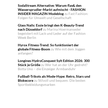
SodaStream Alternative: Warum flav& den
Wassersprudler-Markt aufmischt - FASHION
INSIDER MAGAZIN Modeblog
zu
Fast Fashion:
Folgen für Umwelt und Gesellschaft
Glass Nails: Essie bringt den K-Beauty-Trend
nach Düsseldorf
zu
Marina Hoermanseder
begeistert mit Lack und Leder auf der Fashion
Week Berlin
Hyrox Fitness-Trend: So funktioniert der
globale Fitness-Boom
zu
Wie mit dem Joggen
anfangen?
Longines HydroConquest Sylt Edition 2026: 300
Stück je Größe
zu
Wer hat an der Uhr gedreht?
Botta Uno – die Einzeiger Armbanduhr
Fußball-Trikots als Mode-Hype: Retro, Stars und
Blokecore
zu
Stilvoll und bequem: Die besten
Sportbekleidungsmarken