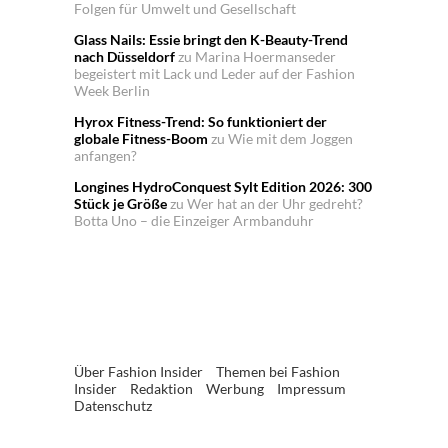
Folgen für Umwelt und Gesellschaft
Glass Nails: Essie bringt den K-Beauty-Trend
nach Düsseldorf
zu
Marina Hoermanseder
begeistert mit Lack und Leder auf der Fashion
Week Berlin
Hyrox Fitness-Trend: So funktioniert der
globale Fitness-Boom
zu
Wie mit dem Joggen
anfangen?
Longines HydroConquest Sylt Edition 2026: 300
Stück je Größe
zu
Wer hat an der Uhr gedreht?
Botta Uno – die Einzeiger Armbanduhr
Über Fashion Insider
Themen bei Fashion
Insider
Redaktion
Werbung
Impressum
Datenschutz