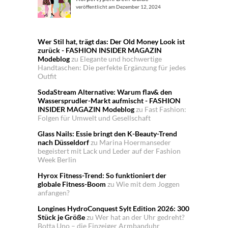
veröffentlicht am Dezember 12, 2024
Wer Stil hat, trägt das: Der Old Money Look ist
zurück - FASHION INSIDER MAGAZIN
Modeblog
zu
Elegante und hochwertige
Handtaschen: Die perfekte Ergänzung für jedes
Outfit
SodaStream Alternative: Warum flav& den
Wassersprudler-Markt aufmischt - FASHION
INSIDER MAGAZIN Modeblog
zu
Fast Fashion:
Folgen für Umwelt und Gesellschaft
Glass Nails: Essie bringt den K-Beauty-Trend
nach Düsseldorf
zu
Marina Hoermanseder
begeistert mit Lack und Leder auf der Fashion
Week Berlin
Hyrox Fitness-Trend: So funktioniert der
globale Fitness-Boom
zu
Wie mit dem Joggen
anfangen?
Longines HydroConquest Sylt Edition 2026: 300
Stück je Größe
zu
Wer hat an der Uhr gedreht?
Botta Uno – die Einzeiger Armbanduhr