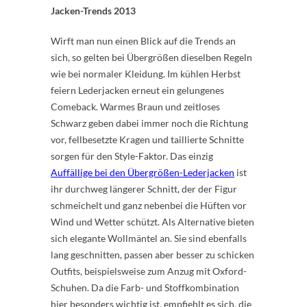
Jacken-Trends 2013
Wirft man nun einen Blick auf die Trends an
sich, so gelten bei Übergrößen dieselben Regeln
wie bei normaler Kleidung. Im kühlen Herbst
feiern Lederjacken erneut ein gelungenes
Comeback. Warmes Braun und zeitloses
Schwarz geben dabei immer noch die Richtung
vor, fellbesetzte Kragen und taillierte Schnitte
sorgen für den Style-Faktor. Das einzig
Auffällige bei den Übergrößen-Lederjacken
ist
ihr durchweg längerer Schnitt, der der Figur
schmeichelt und ganz nebenbei die Hüften vor
Wind und Wetter schützt. Als Alternative bieten
sich elegante Wollmäntel an. Sie sind ebenfalls
lang geschnitten, passen aber besser zu schicken
Outfits, beispielsweise zum Anzug mit Oxford-
Schuhen. Da die Farb- und Stoffkombination
hier besonders wichtig ist, empfiehlt es sich, die