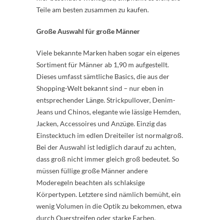
Teile am besten zusammen zu kaufen.
Große Auswahl für große Männer
Viele bekannte Marken haben sogar ein eigenes
Sortiment für Männer ab 1,90 m aufgestellt.
Dieses umfasst sämtliche Basics, die aus der
Shopping-Welt bekannt sind – nur eben in
entsprechender Länge. Strickpullover, Denim-
Jeans und Chinos, elegante wie lässige Hemden,
Jacken, Accessoires und Anzüge. Einzig das
Einstecktuch im edlen Dreiteiler ist normalgroß.
Bei der Auswahl ist lediglich darauf zu achten,
dass groß nicht immer gleich groß bedeutet. So
müssen füllige große Männer andere
Moderegeln beachten als schlaksige
Körpertypen. Letztere sind nämlich bemüht, ein
wenig Volumen in die Optik zu bekommen, etwa
durch Querstreifen oder starke Farben,