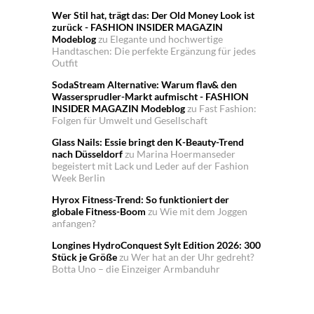
Wer Stil hat, trägt das: Der Old Money Look ist
zurück - FASHION INSIDER MAGAZIN
Modeblog
zu
Elegante und hochwertige
Handtaschen: Die perfekte Ergänzung für jedes
Outfit
SodaStream Alternative: Warum flav& den
Wassersprudler-Markt aufmischt - FASHION
INSIDER MAGAZIN Modeblog
zu
Fast Fashion:
Folgen für Umwelt und Gesellschaft
Glass Nails: Essie bringt den K-Beauty-Trend
nach Düsseldorf
zu
Marina Hoermanseder
begeistert mit Lack und Leder auf der Fashion
Week Berlin
Hyrox Fitness-Trend: So funktioniert der
globale Fitness-Boom
zu
Wie mit dem Joggen
anfangen?
Longines HydroConquest Sylt Edition 2026: 300
Stück je Größe
zu
Wer hat an der Uhr gedreht?
Botta Uno – die Einzeiger Armbanduhr