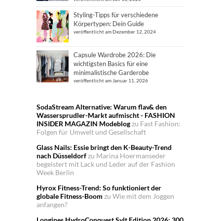
Styling-Tipps für verschiedene
Körpertypen: Dein Guide
veröffentlicht am Dezember 12, 2024
Capsule Wardrobe 2026: Die
wichtigsten Basics für eine
minimalistische Garderobe
veröffentlicht am Januar 11, 2026
SodaStream Alternative: Warum flav& den
Wassersprudler-Markt aufmischt - FASHION
INSIDER MAGAZIN Modeblog
zu
Fast Fashion:
Folgen für Umwelt und Gesellschaft
Glass Nails: Essie bringt den K-Beauty-Trend
nach Düsseldorf
zu
Marina Hoermanseder
begeistert mit Lack und Leder auf der Fashion
Week Berlin
Hyrox Fitness-Trend: So funktioniert der
globale Fitness-Boom
zu
Wie mit dem Joggen
anfangen?
Longines HydroConquest Sylt Edition 2026: 300