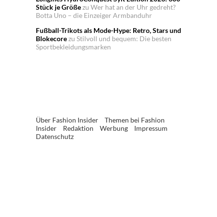
Stück je Größe
zu
Wer hat an der Uhr gedreht?
Botta Uno – die Einzeiger Armbanduhr
Fußball-Trikots als Mode-Hype: Retro, Stars und
Blokecore
zu
Stilvoll und bequem: Die besten
Sportbekleidungsmarken
Über Fashion Insider
Themen bei Fashion
Insider
Redaktion
Werbung
Impressum
Datenschutz