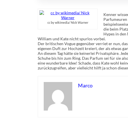
Kenner wissen
Parfumeuren b
cc by wikimedia/ Nick Warner
beispielsweis
die beim Plat
Hypes in den 
William und Kate nicht spurlos vorbei.
Der britischen Vogue gegenüber verriet er nun, dass
eigenen Duft zur Hochzeit kreiert, der als etwas gan
An diesem Tag hätte sie keinerlei Privatsphäre. Jed
Schuhe bis hin zum Ring. Das Parfum sei für sie al
eine wunderbare Idee! Schade, dass Kate wohl kein
zurückzugreifen, aber vielleicht hilft ja schon diese
Marco
Rate this item:
Submit Rating