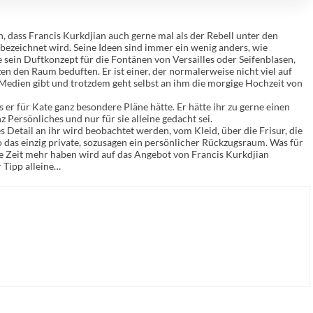
, dass Francis Kurkdjian auch gerne mal als der Rebell unter den
ezeichnet wird. Seine Ideen sind immer ein wenig anders, wie
e sein Duftkonzept für die Fontänen von Versailles oder Seifenblasen,
zen den Raum beduften. Er ist einer, der normalerweise nicht viel auf
Medien gibt und trotzdem geht selbst an ihm die morgige Hochzeit von
 er für Kate ganz besondere Pläne hätte. Er hätte ihr zu gerne einen
z Persönliches und nur für sie alleine gedacht sei.
es Detail an ihr wird beobachtet werden, vom Kleid, über die Frisur, die
so das einzig private, sozusagen ein persönlicher Rückzugsraum. Was für
e Zeit mehr haben wird auf das Angebot von Francis Kurkdjian
r Tipp alleine…