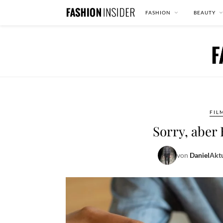
FASHION
BEAUTY
FIL
Sorry, aber 
von
Daniel
Aktu