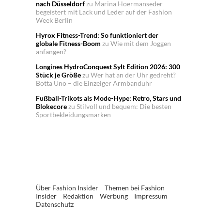
nach Düsseldorf
zu
Marina Hoermanseder
begeistert mit Lack und Leder auf der Fashion
Week Berlin
Hyrox Fitness-Trend: So funktioniert der
globale Fitness-Boom
zu
Wie mit dem Joggen
anfangen?
Longines HydroConquest Sylt Edition 2026: 300
Stück je Größe
zu
Wer hat an der Uhr gedreht?
Botta Uno – die Einzeiger Armbanduhr
Fußball-Trikots als Mode-Hype: Retro, Stars und
Blokecore
zu
Stilvoll und bequem: Die besten
Sportbekleidungsmarken
Über Fashion Insider
Themen bei Fashion
Insider
Redaktion
Werbung
Impressum
Datenschutz