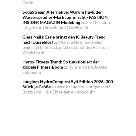
Outfit
SodaStream Alternative: Warum flav& den
Wassersprudler-Markt aufmischt - FASHION
INSIDER MAGAZIN Modeblog
zu
Fast Fashion:
Folgen für Umwelt und Gesellschaft
Glass Nails: Essie bringt den K-Beauty-Trend
nach Düsseldorf
zu
Marina Hoermanseder
begeistert mit Lack und Leder auf der Fashion
Week Berlin
Hyrox Fitness-Trend: So funktioniert der
globale Fitness-Boom
zu
Wie mit dem Joggen
anfangen?
Longines HydroConquest Sylt Edition 2026: 300
Stück je Größe
zu
Wer hat an der Uhr gedreht?
Botta Uno – die Einzeiger Armbanduhr