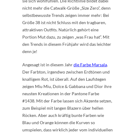
sie sich wohlfühlen. Die Richtlinie bildet dabei
nicht mehr die Catwalk-Größe „Size Zero“, denn
selbstbewusste Trends zeigen immer mehr: Bei
Größe 38 ist nicht Schluss mit den tragbaren,
attraktiven Outfits. Natürlich gehört eine
Portion Mut dazu, zu zeigen „was Frau hat“. Mit
den Trends in diesem Frühjahr wird das leichter
denn je!
Angesagt ist in diesem Jahr
die Farbe Marsala
.
Der Farbton, irgendwo zwischen Erdtönen und
knalligem Rot, ist überall. Auf den Laufstegen
zeigen Miu Miu, Dolce & Gabbana und Dior ihre
neusten Kreationen in der Pantone Farbe
#1438. Mit der Farbe lassen sich Akzente setzen,
zum Beispiel mit langen Blazern über hellen
Röcken. Aber auch kräftig bunte Farben wie
Blau und Orange können die Kurven so
umspielen, dass wirklich jeder vom individuellen