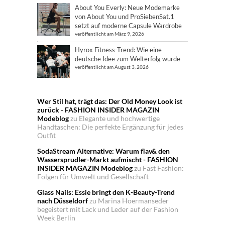
About You Everly: Neue Modemarke
von About You und ProSiebenSat.1
setzt auf moderne Capsule Wardrobe
veröffentlicht am März 9, 2026
Hyrox Fitness-Trend: Wie eine
deutsche Idee zum Welterfolg wurde
veröffentlicht am August 3, 2026
Wer Stil hat, trägt das: Der Old Money Look ist
zurück - FASHION INSIDER MAGAZIN
Modeblog
zu
Elegante und hochwertige
Handtaschen: Die perfekte Ergänzung für jedes
Outfit
SodaStream Alternative: Warum flav& den
Wassersprudler-Markt aufmischt - FASHION
INSIDER MAGAZIN Modeblog
zu
Fast Fashion:
Folgen für Umwelt und Gesellschaft
Glass Nails: Essie bringt den K-Beauty-Trend
nach Düsseldorf
zu
Marina Hoermanseder
begeistert mit Lack und Leder auf der Fashion
Week Berlin