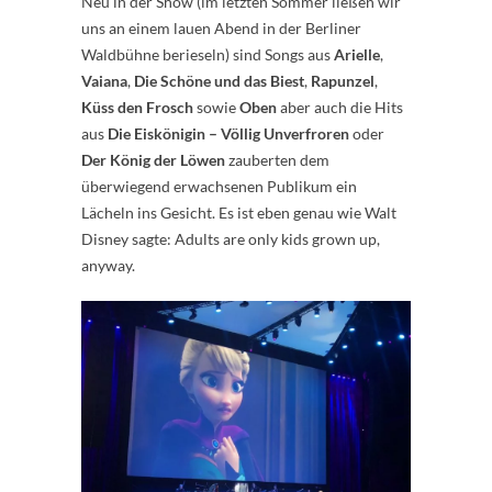
Neu in der Show (im letzten Sommer ließen wir
uns an einem lauen Abend in der Berliner
Waldbühne berieseln) sind Songs aus
Arielle
,
Vaiana
,
Die Schöne und das Biest
,
Rapunzel
,
Küss den Frosch
sowie
Oben
aber auch die Hits
aus
Die Eiskönigin – Völlig Unverfroren
oder
Der König der Löwen
zauberten dem
überwiegend erwachsenen Publikum ein
Lächeln ins Gesicht. Es ist eben genau wie Walt
Disney sagte: Adults are only kids grown up,
anyway.