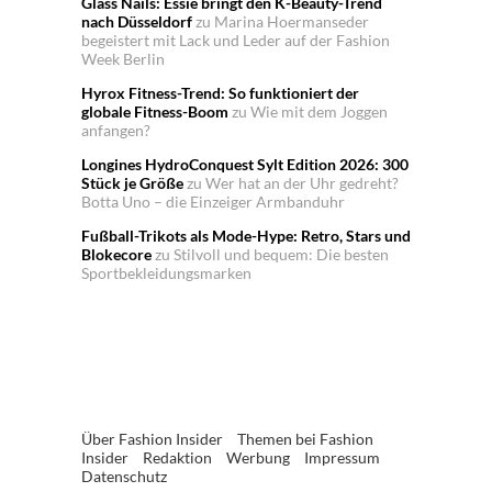
Glass Nails: Essie bringt den K-Beauty-Trend
nach Düsseldorf
zu
Marina Hoermanseder
begeistert mit Lack und Leder auf der Fashion
Week Berlin
Hyrox Fitness-Trend: So funktioniert der
globale Fitness-Boom
zu
Wie mit dem Joggen
anfangen?
Longines HydroConquest Sylt Edition 2026: 300
Stück je Größe
zu
Wer hat an der Uhr gedreht?
Botta Uno – die Einzeiger Armbanduhr
Fußball-Trikots als Mode-Hype: Retro, Stars und
Blokecore
zu
Stilvoll und bequem: Die besten
Sportbekleidungsmarken
Über Fashion Insider
Themen bei Fashion
Insider
Redaktion
Werbung
Impressum
Datenschutz