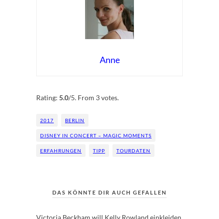
Anne
Rate this item:
Submit Rating
Rating:
5.0
/5. From 3 votes.
2017
BERLIN
DISNEY IN CONCERT – MAGIC MOMENTS
ERFAHRUNGEN
TIPP
TOURDATEN
DAS KÖNNTE DIR AUCH GEFALLEN
Victoria Beckham will Kelly Rowland einkleiden