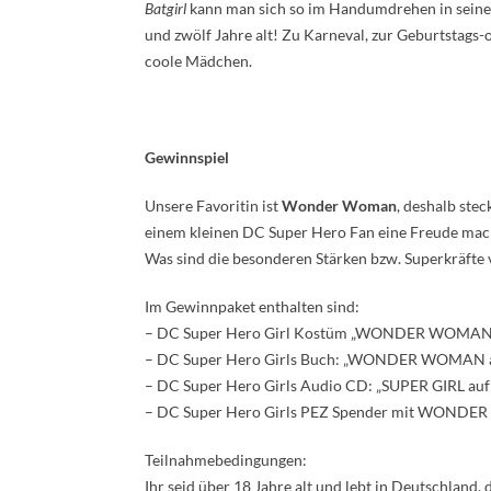
Batgirl
kann man sich so im Handumdrehen in seine l
und zwölf Jahre alt! Zu Karneval, zur Geburtstags-
coole Mädchen.
Gewinnspiel
Unsere Favoritin ist
Wonder Woman
, deshalb ste
einem kleinen DC Super Hero Fan eine Freude mach
Was sind die besonderen Stärken bzw. Superkräft
Im Gewinnpaket enthalten sind:
– DC Super Hero Girl Kostüm „WONDER WOMAN“
– DC Super Hero Girls Buch: „WONDER WOMAN a
– DC Super Hero Girls Audio CD: „SUPER GIRL au
– DC Super Hero Girls PEZ Spender mit WOND
Teilnahmebedingungen:
Ihr seid über 18 Jahre alt und lebt in Deutschland