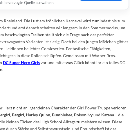
 als bevorzugte Quelle auswählen.
im Rheinland. Die Lust am fröhlichen Karneval wird zumindest bis zum
briert und erst danach schalten wir langsam in den Sommermodus, um
 beschwingten Treiben stellt sich die Frage nach der perfekten
xtravaganten Varianten ist riesig. Doch bei den jungen Mädchen gibt es
gen Heldinnen beliebter Comicserien. Fantastische Fähigkeiten,
cht gern in diese Rollen schlüpfen. Gemeinsam mit Warner Bros.
en
DC Super Hero Girls
vor und mit etwas Glück könnt ihr ein tolles
DC
n.
r Herz nicht an irgendeinen Charakter der Girl Power Truppe verloren.
irl, Batgirl, Harley Quinn, Bumblebee, Poison Ivy
und
Katana
– die
ie kleinen Tücken des High School Alltags zu meistern wissen. Diese
en durch Stärke und Selbstbewusstsein, und Freundschaft ist das