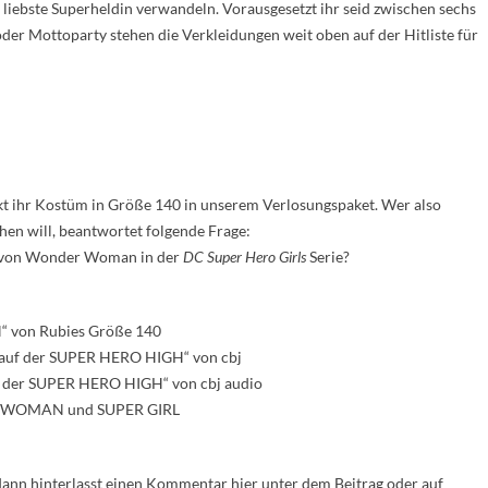
iebste Superheldin verwandeln. Vorausgesetzt ihr seid zwischen sechs
oder Mottoparty stehen die Verkleidungen weit oben auf der Hitliste für
ckt ihr Kostüm in Größe 140 in unserem Verlosungspaket. Wer also
en will, beantwortet folgende Frage:
e von Wonder Woman in der
DC Super Hero Girls
Serie?
 von Rubies Größe 140
uf der SUPER HERO HIGH“ von cbj
f der SUPER HERO HIGH“ von cbj audio
ER WOMAN und SUPER GIRL
, dann hinterlasst einen Kommentar hier unter dem Beitrag oder auf