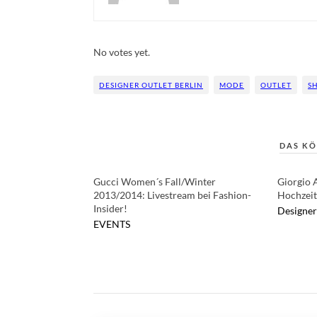
Rate this item:
Submit Rating
No votes yet.
DESIGNER OUTLET BERLIN
MODE
OUTLET
S
DAS KÖ
Gucci Women´s Fall/Winter
Giorgio 
2013/2014: Livestream bei Fashion-
Hochzeit
Insider!
Designer
EVENTS