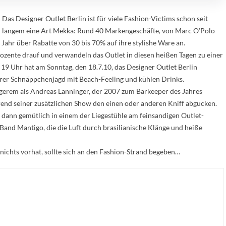
Das Designer Outlet Berlin ist für viele Fashion-Victims schon seit
langem eine Art Mekka: Rund 40 Markengeschäfte, von Marc O’Polo
e Jahr über Rabatte von 30 bis 70% auf ihre stylishe Ware an.
ozente drauf und verwandeln das Outlet in diesen heißen Tagen zu einer
19 Uhr hat am Sonntag, den 18.7.10, das Designer Outlet Berlin
ihrer Schnäppchenjagd mit Beach-Feeling und kühlen Drinks.
erem als Andreas Lanninger, der 2007 zum Barkeeper des Jahres
end seiner zusätzlichen Show den einen oder anderen Kniff abgucken.
 dann gemütlich in einem der Liegestühle am feinsandigen Outlet-
Band Mantigo, die die Luft durch brasilianische Klänge und heiße
ichts vorhat, sollte sich an den Fashion-Strand begeben…