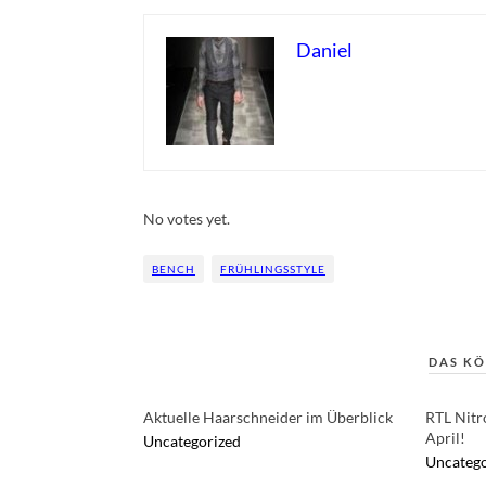
Daniel
Rate this item:
Submit Rating
No votes yet.
BENCH
FRÜHLINGSSTYLE
DAS KÖ
Aktuelle Haarschneider im Überblick
RTL Nitr
April!
Uncategorized
Uncatego