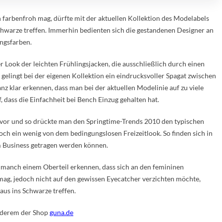
h farbenfroh mag, dürfte mit der aktuellen Kollektion des Modelabels
hwarze treffen. Immerhin bedienten sich die gestandenen Designer an
ingsfarben.
er Look der leichten Frühlingsjacken, die ausschließlich durch einen
gelingt bei der eigenen Kollektion ein eindrucksvoller Spagat zwischen
anz klar erkennen, dass man bei der aktuellen Modelinie auf zu viele
, dass die Einfachheit bei Bench Einzug gehalten hat.
vor und so drückte man den Springtime-Trends 2010 den typischen
ch ein wenig von dem bedingungslosen Freizeitlook. So finden sich in
m Business getragen werden können.
o manch einem Oberteil erkennen, dass sich an den femininen
ag, jedoch nicht auf den gewissen Eyecatcher verzichten möchte,
us ins Schwarze treffen.
anderem der Shop
guna.de