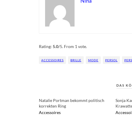
Nina
Rate this item:
Submit Rating
Rating:
5.0
/5. From 1 vote.
ACCESSOIRES
BRILLE
MODE
PERSOL
PERS
DAS KÖ
Natalie Portman bekommt politisch
Sonja Ka
korrekten Ring
Krawatte
Accessoires
Accessoi