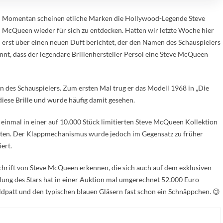
Momentan scheinen etliche Marken die Hollywood-Legende Steve
McQueen wieder für sich zu entdecken. Hatten wir letzte Woche hier
erst über einen neuen Duft berichtet, der den Namen des Schauspielers
annt, dass der legendäre Brillenhersteller Persol eine Steve McQueen
en des Schauspielers. Zum ersten Mal trug er das Modell 1968 in „Die
iese Brille und wurde häufig damit gesehen.
h einmal in einer auf 10.000 Stück limitierten Steve McQueen Kollektion
osten. Der Klappmechanismus wurde jedoch im Gegensatz zu früher
ert.
chrift von Steve McQueen erkennen, die sich auch auf dem exklusiven
mlung des Stars hat in einer Auktion mal umgerechnet 52.000 Euro
hildpatt und den typischen blauen Gläsern fast schon ein Schnäppchen. 😉