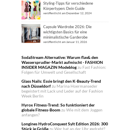
Styling-Tipps für verschiedene
Körpertypen: Dein Guide
veröffentlicht am Dezember 12, 2024
Capsule Wardrobe 2026: Die
wichtigsten Basics für eine
minimalistische Garderobe
veröffentlicht am Januar 11, 2026
SodaStream Alternative: Warum flav& den
Wassersprudler-Markt aufmischt - FASHION
INSIDER MAGAZIN Modeblog
zu
Fast Fashion:
Folgen für Umwelt und Gesellschaft
Glass Nails: Essie bringt den K-Beauty-Trend
nach Düsseldorf
zu
Marina Hoermanseder
begeistert mit Lack und Leder auf der Fashion
Week Berlin
Hyrox Fitness-Trend: So funktioniert der
globale Fitness-Boom
zu
Wie mit dem Joggen
anfangen?
Longines HydroConquest Sylt Edition 2026: 300
Stück je Größe
zu
Wer hat an der Uhr gedreht?