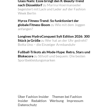
Glass Nails: Essie bringt den K-Beauty-Trend
nach Düsseldorf
zu
Marina Hoermanseder
begeistert mit Lack und Leder auf der Fashion
Week Berlin
Hyrox Fitness-Trend: So funktioniert der
globale Fitness-Boom
zu
Wie mit dem Joggen
anfangen?
Longines HydroConquest Sylt Edition 2026: 300
Stück je Größe
zu
Wer hat an der Uhr gedreht?
Botta Uno – die Einzeiger Armbanduhr
Fußball-Trikots als Mode-Hype: Retro, Stars und
Blokecore
zu
Stilvoll und bequem: Die besten
Sportbekleidungsmarken
Über Fashion Insider
Themen bei Fashion
Insider
Redaktion
Werbung
Impressum
Datenschutz