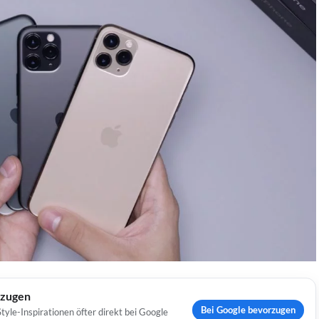
rzugen
Bei Google bevorzugen
yle-Inspirationen öfter direkt bei Google