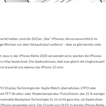
rtet hatten, sind die 2021er „Star“-iPhones, die voraussichtlich im
e Wochen vor dem Verkaufsstart entfernt – aber es gibt bereits viele
, dass in der iPhone-Reihe 2020 verwendet wird, werden die iPhones
ro Max bezeichnet. Die Spekulationen, daß man gleich die Unglückszahl
lich erwartet uns ebenso das iPhone 13 mini.
TPO-Display-Technologie der Apple Watch übernehmen. LTPO oder
xid-TFT-Struktur oder Niedertemperatur-Polysilizium, das 15 % weniger
rwendete Backplane-Technologie. Es ist nicht ganz klar, ob Apple diese
es iPhone verwenden wird. Der Einsatz von OLED in Apples iPhone-Reihe