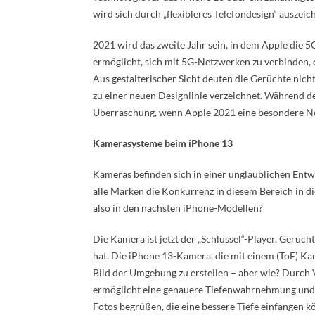
wird sich durch „flexibleres Telefondesign“ auszeic
2021 wird das zweite Jahr sein, in dem Apple die 
ermöglicht, sich mit 5G-Netzwerken zu verbinden, d
Aus gestalterischer Sicht deuten die Gerüchte ni
zu einer neuen Designlinie verzeichnet. Während der
Überraschung, wenn Apple 2021 eine besondere Not
Kamerasysteme beim iPhone 13
Kameras befinden sich in einer unglaublichen Ent
alle Marken die Konkurrenz in diesem Bereich in d
also in den nächsten iPhone-Modellen?
Die Kamera ist jetzt der „Schlüssel“-Player. Gerüc
hat. Die iPhone 13-Kamera, die mit einem (ToF) Ka
Bild der Umgebung zu erstellen – aber wie? Durch
ermöglicht eine genauere Tiefenwahrnehmung und ei
Fotos begrüßen, die eine bessere Tiefe einfangen k