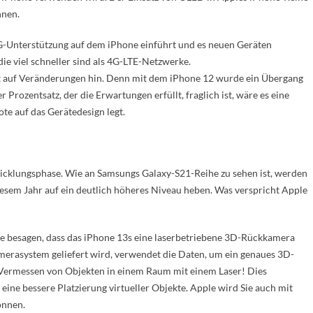
hnen.
5G-Unterstützung auf dem iPhone einführt und es neuen Geräten
ie viel schneller sind als 4G-LTE-Netzwerke.
cht auf Veränderungen hin. Denn mit dem iPhone 12 wurde ein Übergang
 Prozentsatz, der die Erwartungen erfüllt, fraglich ist, wäre es eine
e auf das Gerätedesign legt.
wicklungsphase. Wie an Samsungs Galaxy-S21-Reihe zu sehen ist, werden
iesem Jahr auf ein deutlich höheres Niveau heben. Was verspricht Apple
hte besagen, dass das iPhone 13s eine laserbetriebene 3D-Rückkamera
merasystem geliefert wird, verwendet die Daten, um ein genaues 3D-
 Vermessen von Objekten in einem Raum mit einem Laser! Dies
ne bessere Platzierung virtueller Objekte. Apple wird Sie auch mit
önnen.