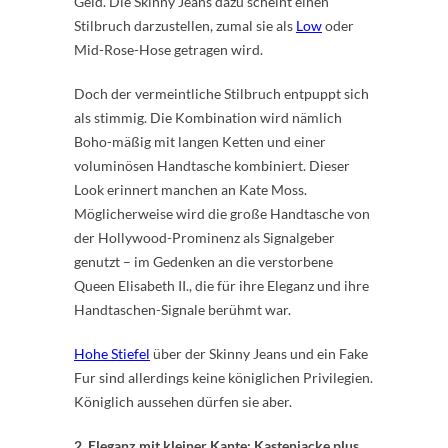
Geld. Die Skinny Jeans dazu scheint einen
Stilbruch darzustellen, zumal sie als
Low
oder
Mid-Rose-Hose getragen wird.
Doch der vermeintliche Stilbruch entpuppt sich
als stimmig. Die Kombination wird nämlich
Boho-mäßig mit langen Ketten und einer
voluminösen Handtasche kombiniert. Dieser
Look erinnert manchen an Kate Moss.
Möglicherweise wird die große Handtasche von
der Hollywood-Prominenz als Signalgeber
genutzt – im Gedenken an die verstorbene
Queen Elisabeth II., die für ihre Eleganz und ihre
Handtaschen-Signale berühmt war.
Hohe Stiefel
über der Skinny Jeans und ein Fake
Fur sind allerdings keine königlichen Privilegien.
Königlich aussehen dürfen sie aber.
2. Eleganz mit kleiner Kante: Kastenjacke plus