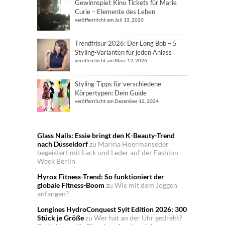
Gewinnspiel: Kino Tickets für Marie
Curie – Elemente des Leben
veröffentlicht am Juli 13, 2020
Trendfrisur 2026: Der Long Bob – 5
Styling-Varianten für jeden Anlass
veröffentlicht am März 12, 2026
Styling-Tipps für verschiedene
Körpertypen: Dein Guide
veröffentlicht am Dezember 12, 2024
Glass Nails: Essie bringt den K-Beauty-Trend
nach Düsseldorf
zu
Marina Hoermanseder
begeistert mit Lack und Leder auf der Fashion
Week Berlin
Hyrox Fitness-Trend: So funktioniert der
globale Fitness-Boom
zu
Wie mit dem Joggen
anfangen?
Longines HydroConquest Sylt Edition 2026: 300
Stück je Größe
zu
Wer hat an der Uhr gedreht?