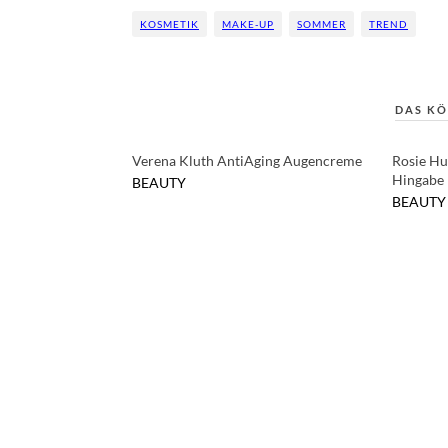
KOSMETIK
MAKE-UP
SOMMER
TREND
DAS KÖ
Verena Kluth AntiAging Augencreme
Rosie Hu
Hingabe
BEAUTY
BEAUTY