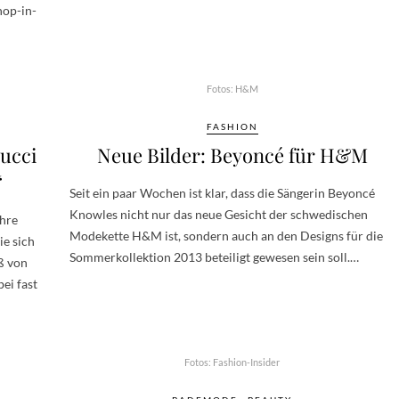
hop-in-
Fotos: H&M
FASHION
ucci
Neue Bilder: Beyoncé für H&M
“
Seit ein paar Wochen ist klar, dass die Sängerin Beyoncé
Knowles nicht nur das neue Gesicht der schwedischen
ihre
Modekette H&M ist, sondern auch an den Designs für die
ie sich
Sommerkollektion 2013 beteiligt gewesen sein soll.…
ß von
ei fast
Fotos: Fashion-Insider