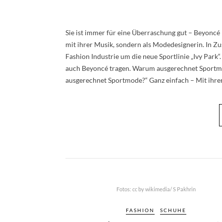
Sie ist immer für eine Überraschung gut – Beyoncé
mit ihrer Musik, sondern als Modedesignerin. In Z
Fashion Industrie um die neue Sportlinie „Ivy Par
auch Beyoncé tragen. Warum ausgerechnet Sportmod
ausgerechnet Sportmode?“ Ganz einfach – Mit ihrer
Fotos: cc by wikimedia/ S Pakhrin
FASHION
SCHUHE