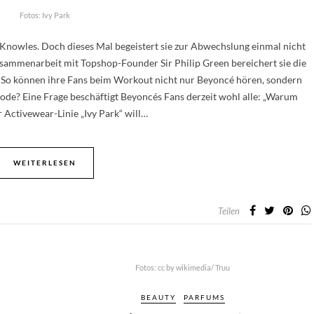
Fotos: Ivy Park
 Knowles. Doch dieses Mal begeistert sie zur Abwechslung einmal nicht
usammenarbeit mit Topshop-Founder Sir Philip Green bereichert sie die
k“. So können ihre Fans beim Workout nicht nur Beyoncé hören, sondern
e? Eine Frage beschäftigt Beyoncés Fans derzeit wohl alle: „Warum
 Activewear-Linie „Ivy Park“ will…
WEITERLESEN
Teilen
Fotos: cc by wikimedia/ Truu
BEAUTY
PARFUMS