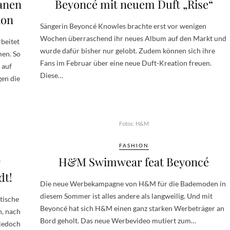
anen
Beyoncé mit neuem Duft „Rise“
ion
Sängerin Beyoncé Knowles brachte erst vor wenigen
Wochen überraschend ihr neues Album auf den Markt und
rbeitet
wurde dafür bisher nur gelobt. Zudem können sich ihre
men. So
Fans im Februar über eine neue Duft-Kreation freuen.
 auf
Diese…
gen die
Fotos: H&M
FASHION
r
H&M Swimwear feat Beyoncé
dt!
Die neue Werbekampagne von H&M für die Bademoden in
diesem Sommer ist alles andere als langweilig. Und mit
itische
Beyoncé hat sich H&M einen ganz starken Werbeträger an
, nach
Bord geholt. Das neue Werbevideo mutiert zum…
jedoch