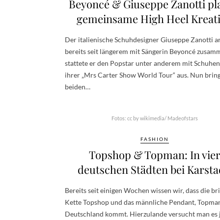
Beyoncé & Giuseppe Zanotti pl
gemeinsame High Heel Kreat
Der italienische Schuhdesigner Giuseppe Zanotti a
bereits seit längerem mit Sängerin Beyoncé zusam
stattete er den Popstar unter anderem mit Schuhen
ihrer „Mrs Carter Show World Tour“ aus. Nun brin
beiden…
Fotos: cc by wikimedia/ Madeofstars
FASHION
Topshop & Topman: In vie
deutschen Städten bei Karsta
Bereits seit einigen Wochen wissen wir, dass die br
Kette Topshop und das männliche Pendant, Topman
Deutschland kommt. Hierzulande versucht man es 