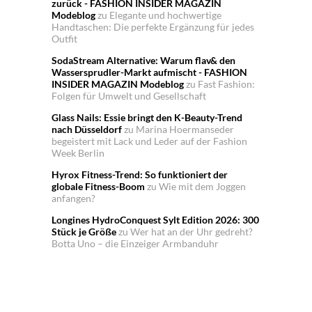
zurück - FASHION INSIDER MAGAZIN
Modeblog
zu
Elegante und hochwertige
Handtaschen: Die perfekte Ergänzung für jedes
Outfit
SodaStream Alternative: Warum flav& den
Wassersprudler-Markt aufmischt - FASHION
INSIDER MAGAZIN Modeblog
zu
Fast Fashion:
Folgen für Umwelt und Gesellschaft
Glass Nails: Essie bringt den K-Beauty-Trend
nach Düsseldorf
zu
Marina Hoermanseder
begeistert mit Lack und Leder auf der Fashion
Week Berlin
Hyrox Fitness-Trend: So funktioniert der
globale Fitness-Boom
zu
Wie mit dem Joggen
anfangen?
Longines HydroConquest Sylt Edition 2026: 300
Stück je Größe
zu
Wer hat an der Uhr gedreht?
Botta Uno – die Einzeiger Armbanduhr