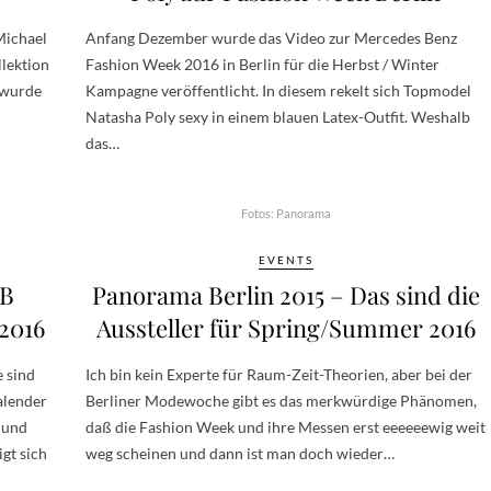
Michael
Anfang Dezember wurde das Video zur Mercedes Benz
lektion
Fashion Week 2016 in Berlin für die Herbst / Winter
 wurde
Kampagne veröffentlicht. In diesem rekelt sich Topmodel
Natasha Poly sexy in einem blauen Latex-Outfit. Weshalb
das…
Fotos: Panorama
EVENTS
WB
Panorama Berlin 2015 – Das sind die
2016
Aussteller für Spring/Summer 2016
e sind
Ich bin kein Experte für Raum-Zeit-Theorien, aber bei der
alender
Berliner Modewoche gibt es das merkwürdige Phänomen,
 und
daß die Fashion Week und ihre Messen erst eeeeeewig weit
gt sich
weg scheinen und dann ist man doch wieder…