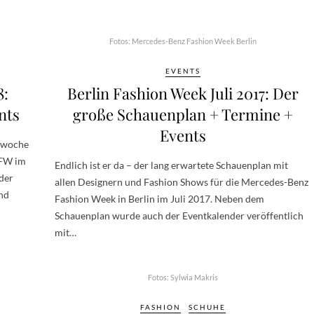
Fotos: Mercedes-Benz Fashion Week Berlin
EVENTS
8:
Berlin Fashion Week Juli 2017: Der
nts
große Schauenplan + Termine +
Events
dewoche
BFW im
Endlich ist er da – der lang erwartete Schauenplan mit
der
allen Designern und Fashion Shows für die Mercedes-Benz
und
Fashion Week in Berlin im Juli 2017. Neben dem
Schauenplan wurde auch der Eventkalender veröffentlich
mit…
Fotos: Sylwia Makris
FASHION
SCHUHE