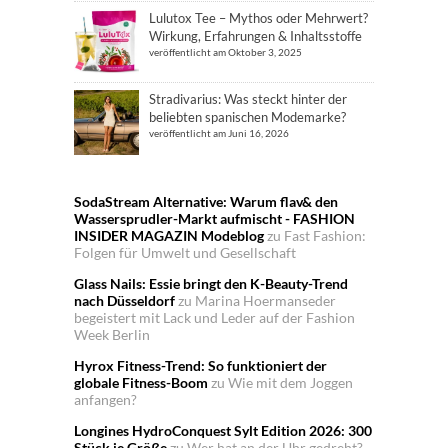
Lulutox Tee – Mythos oder Mehrwert?
Wirkung, Erfahrungen & Inhaltsstoffe
veröffentlicht am Oktober 3, 2025
Stradivarius: Was steckt hinter der
beliebten spanischen Modemarke?
veröffentlicht am Juni 16, 2026
SodaStream Alternative: Warum flav& den
Wassersprudler-Markt aufmischt - FASHION
INSIDER MAGAZIN Modeblog
zu
Fast Fashion:
Folgen für Umwelt und Gesellschaft
Glass Nails: Essie bringt den K-Beauty-Trend
nach Düsseldorf
zu
Marina Hoermanseder
begeistert mit Lack und Leder auf der Fashion
Week Berlin
Hyrox Fitness-Trend: So funktioniert der
globale Fitness-Boom
zu
Wie mit dem Joggen
anfangen?
Longines HydroConquest Sylt Edition 2026: 300
Stück je Größe
zu
Wer hat an der Uhr gedreht?