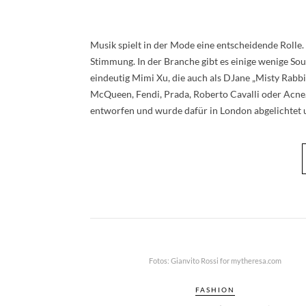
Musik spielt in der Mode eine entscheidende Rolle.
Stimmung. In der Branche gibt es einige wenige So
eindeutig Mimi Xu, die auch als DJane „Misty Rabbit
McQueen, Fendi, Prada, Roberto Cavalli oder Acne.
entworfen und wurde dafür in London abgelichtet
Fotos: Gianvito Rossi for mytheresa.com
FASHION