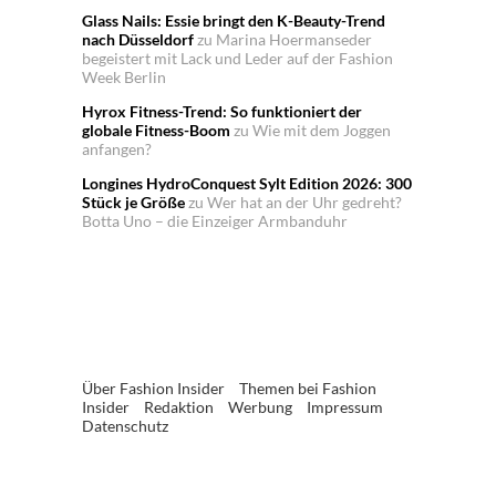
Glass Nails: Essie bringt den K-Beauty-Trend
nach Düsseldorf
zu
Marina Hoermanseder
begeistert mit Lack und Leder auf der Fashion
Week Berlin
Hyrox Fitness-Trend: So funktioniert der
globale Fitness-Boom
zu
Wie mit dem Joggen
anfangen?
Longines HydroConquest Sylt Edition 2026: 300
Stück je Größe
zu
Wer hat an der Uhr gedreht?
Botta Uno – die Einzeiger Armbanduhr
Über Fashion Insider
Themen bei Fashion
Insider
Redaktion
Werbung
Impressum
Datenschutz