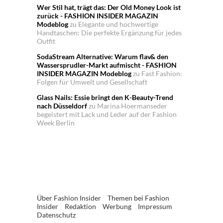
Wer Stil hat, trägt das: Der Old Money Look ist
zurück - FASHION INSIDER MAGAZIN
Modeblog
zu
Elegante und hochwertige
Handtaschen: Die perfekte Ergänzung für jedes
Outfit
SodaStream Alternative: Warum flav& den
Wassersprudler-Markt aufmischt - FASHION
INSIDER MAGAZIN Modeblog
zu
Fast Fashion:
Folgen für Umwelt und Gesellschaft
Glass Nails: Essie bringt den K-Beauty-Trend
nach Düsseldorf
zu
Marina Hoermanseder
begeistert mit Lack und Leder auf der Fashion
Week Berlin
Über Fashion Insider
Themen bei Fashion
Insider
Redaktion
Werbung
Impressum
Datenschutz