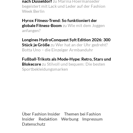
nach Düsseldorf
zu
Marina Hoermanseder
begeistert mit Lack und Leder auf der Fashion
Week Berlin
Hyrox Fitness-Trend: So funktioniert der
globale Fitness-Boom
zu
Wie mit dem Joggen
anfangen?
Longines HydroConquest Sylt Edition 2026: 300
Stück je Größe
zu
Wer hat an der Uhr gedreht?
Botta Uno – die Einzeiger Armbanduhr
Fußball-Trikots als Mode-Hype: Retro, Stars und
Blokecore
zu
Stilvoll und bequem: Die besten
Sportbekleidungsmarken
Über Fashion Insider
Themen bei Fashion
Insider
Redaktion
Werbung
Impressum
Datenschutz