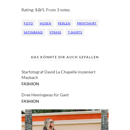
Rate this item:
Submit Rating
Rating:
5.0
/5. From 3 votes.
FOTO
HOSEN
PERLEN
PRINTSHIRT
SATINBAND
STRASS
T-SHIRTS
DAS KÖNNTE DIR AUCH GEFALLEN
Starfotograf David La Chapelle inszeniert
Maybach
FASHION
Dree Hemíngway für Gant
FASHION