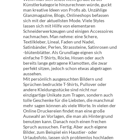
Künstlerkategorie hinzurechnen würde, guckt
man kreative Ideen von Profis ab. Unzählige
Glanzmagazine, Blogs, Onlineshops befassen
sich mit der aktuellsten Mode. Viele Styles
lassen sich mit Hilfe von elementaren
Schneiderwerkzeugen und einigen Accessoires
nachmachen. Man nehme: eine Schere,
Textilkleber, Lineal, Faden und Nadel,
Satinbänder, Perlen, Strasssteine, Satinrosen und
-blütenblätter. Als Grundlage eignen sich
einfache T-Shirts, Röcke, Hosen oder auch
bereits lange getragene Klamotten, die zwar
perfekt sitzen, jedoch schon etwas abgetragen
aussehen.
Mit persönlich ausgesuchten Bildern und
Sprüchen bedruckte T-Shirts, Pullover oder
andere Kleidungsstücke sind nicht nur
einzigartige Unikate zum Tragen, sondern auch
tolle Geschenke für die Liebsten, die manchmal
mehr sagen können als viele Worte. In vielen der
Online Druckereien findet man eine große
Auswahl an Vorlagen, die man als Hintergrund
benutzen kann. Danach noch einen frechen
Spruch aussuchen. Fertig. Aber auch eigene
Bilder, zum Beispiel ein Haustier- oder
Urlaubsfoto, lassen sich problemlos hochladen