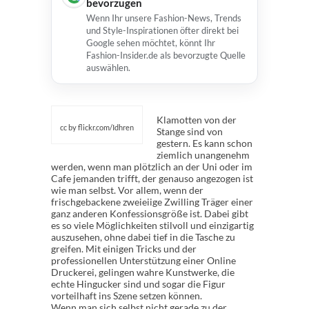
bevorzugen
Wenn Ihr unsere Fashion-News, Trends
und Style-Inspirationen öfter direkt bei
Google sehen möchtet, könnt Ihr
Fashion-Insider.de als bevorzugte Quelle
auswählen.
Klamotten von der
cc by flickr.com/Idhren
Stange sind von
gestern. Es kann schon
ziemlich unangenehm
werden, wenn man plötzlich an der Uni oder im
Cafe jemanden trifft, der genauso angezogen ist
wie man selbst. Vor allem, wenn der
frischgebackene zweieiige Zwilling Träger einer
ganz anderen Konfessionsgröße ist. Dabei gibt
es so viele Möglichkeiten stilvoll und einzigartig
auszusehen, ohne dabei tief in die Tasche zu
greifen. Mit einigen Tricks und der
professionellen Unterstützung einer Online
Druckerei, gelingen wahre Kunstwerke, die
echte Hingucker sind und sogar die Figur
vorteilhaft ins Szene setzen können.
Wenn man sich selbst nicht gerade zu der