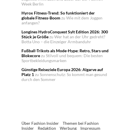
Week Berlin
Hyrox Fitness-Trend: So funktioniert der
globale Fitness-Boom
zu
Wie mit dem Joggen
anfangen?
Longines HydroConquest Sylt Edition 2026: 300
Stück je Größe
zu
Wer hat an der Uhr gedreht?
Botta Uno – die Einzeiger Armbanduhr
Fußball-Trikots als Mode-Hype: Retro, Stars und
Blokecore
zu
Stilvoll und bequem: Die besten
Sportbekleidungsmarken
Günstige Reiseziele Europa 2026: Algarve auf
Platz 1
zu
Sonnenschutz: So kommt man gesund
durch den Sommer
Über Fashion Insider
Themen bei Fashion
Insider
Redaktion
Werbung
Impressum